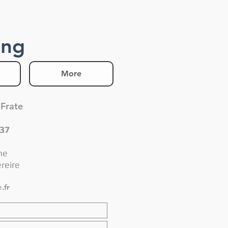
ing
More
 Frate
 37
me
éreire
.fr