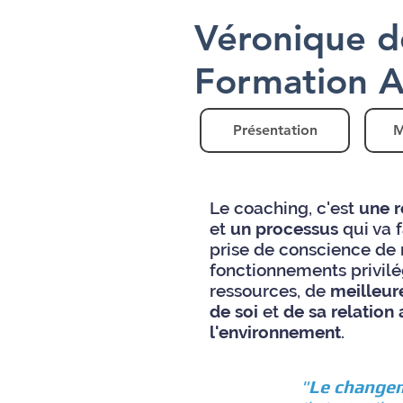
Véronique d
Formation 
Présentation
M
Le coaching, c'est
une r
et
un processus
qui va f
prise de conscience de
fonctionnements privilé
ressources, de
meilleur
de soi
et
de sa relation
l'environnement
.
"
Le changem