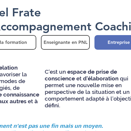
el Frate
Accompagnement Coach
a formation
Enseignante en PNL
Entreprise
elation
C'est un
espace de prise de
avoriser la
conscience
et
d'élaboration
qui
 modes de
permet une nouvelle mise en
giés, de
perspective de la situation et un
e connaissance
comportement adapté à l'objecti
 aux autres
et
à
défini.
ent n'est pas une fin mais un moyen.