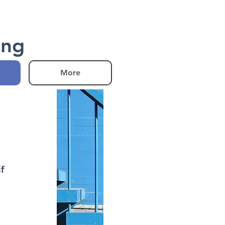
ing
More
f